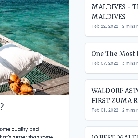
MALDIVES - T
MALDIVES
Feb 22, 2022 ‧ 2 mins 
One The Most 
Feb 07, 2022 ‧ 3 mins 
WALDORF AST
FIRST ZUMA 
?
Feb 01, 2022 ‧ 2 mins 
 some quality and
10 BEST MALD
hat's better than some