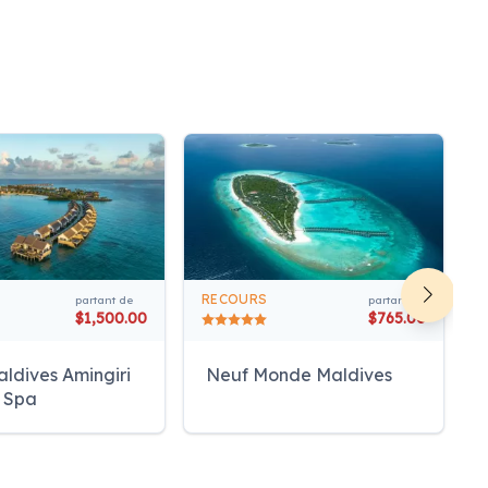
RECOURS
partant de
partant de
$1,500.00
$765.00
aldives Amingiri
Neuf Monde Maldives
& Spa