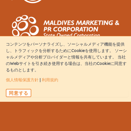
コンテンツをパーソナライズし、ソーシャルメディア機能を提供
し、トラフィックを分析するためにCookieを使用します。 ソーシ
接触
ャルメディアや分析プロバイダーと情報を共有しています。 当社
のWebサイトを引き続き使用する場合は、当社のCookieに同意す
るものとします。
M. Iris, Orchid Magu, Rep of Maldives, 20213
個人情報保護方針
|
利用規約
sales@naalistravels.com
同意する
+960 999 2296