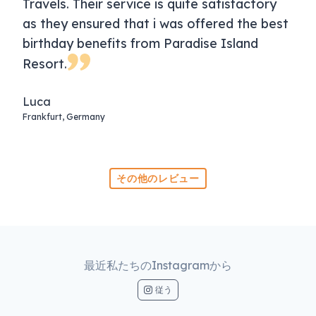
Travels. Their service is quite satisfactory
as they ensured that i was offered the best
birthday benefits from Paradise Island
Resort.
Luca
Frankfurt, Germany
その他のレビュー
最近私たちのInstagramから
従う