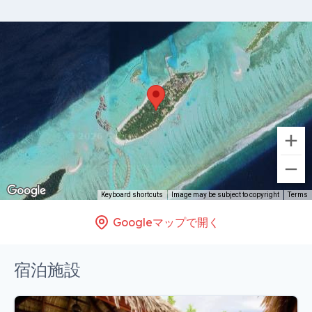
Keyboard shortcuts
Image may be subject to copyright
Terms
Googleマップで開く
宿泊施設