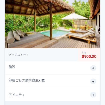
から
ビーチスイート
$900.00
施設
+
部屋ごとの最大宿泊人数
+
+
アメニティ