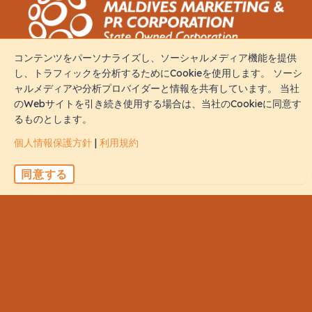
コンテンツをパーソナライズし、ソーシャルメディア機能を提供
し、トラフィックを分析するためにCookieを使用します。 ソーシ
接触
ャルメディアや分析プロバイダーと情報を共有しています。 当社
のWebサイトを引き続き使用する場合は、当社のCookieに同意す
るものとします。
M. Iris, Orchid Magu, Rep of Maldives, 20213
個人情報保護方針
|
利用規約
sales@naalistravels.com
同意する
+960 999 2296
利用規約
個人情報保護方針
全著作権所有 © 2026 Naalis Travels & Tours