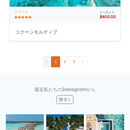
リゾート
から始まる
$400.00
コクーンモルディブ
‹
1
2
3
›
最近私たちのInstagramから
従う