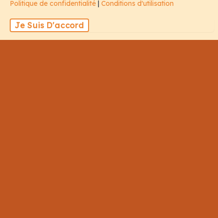
Politique de confidentialité
|
Conditions d'utilisation
Famille
Je Suis D'accord
Voyage De Noces
Plongée
Tout Inclus
Liens
Membre De