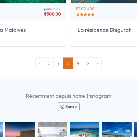
RECOURS
partant de
$300.00
a Maldives
La résidence Dhigurah
‹
1
2
3
4
5
›
Récemment depuis notre Instagram
Suivre