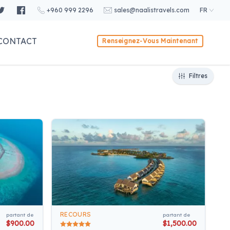
+960 999 2296
sales@naalistravels.com
FR
CONTACT
Renseignez-Vous Maintenant
Filtres
RECOURS
partant de
partant de
$900.00
$1,500.00