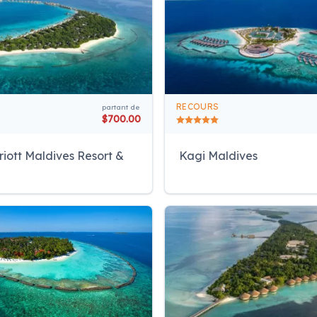
RECOURS
partant de
$700.00
iott Maldives Resort &
Kagi Maldives