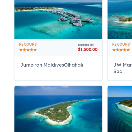
RECOURS
RECOURS
partant de
$1,500.00
Jumeirah MaldivesOlhahali
JW Marr
Spa