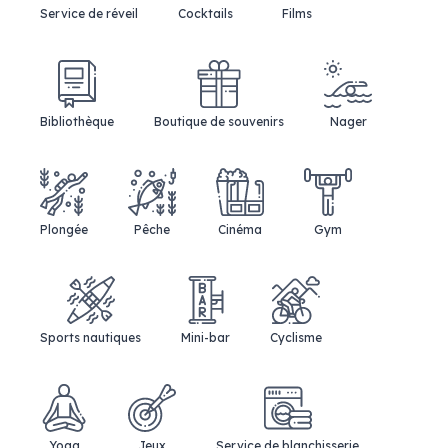
Service de réveil
Cocktails
Films
Bibliothèque
Boutique de souvenirs
Nager
Plongée
Pêche
Cinéma
Gym
Sports nautiques
Mini-bar
Cyclisme
Yoga
Jeux
Service de blanchisserie