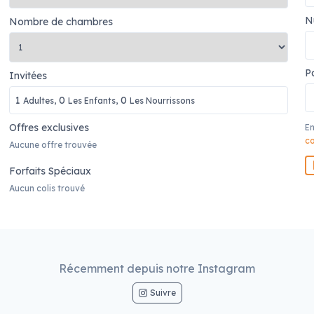
N
Nombre de chambres
P
Invitées
1
0
0
Adultes,
Les Enfants,
Les Nourrissons
Offres exclusives
En
co
Aucune offre trouvée
Forfaits Spéciaux
Aucun colis trouvé
Récemment depuis notre Instagram
Suivre