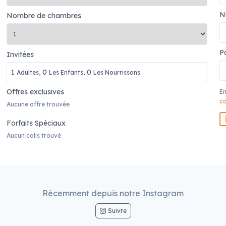
N
Nombre de chambres
P
Invitées
1
0
0
Adultes,
Les Enfants,
Les Nourrissons
Offres exclusives
En
co
Aucune offre trouvée
Forfaits Spéciaux
Aucun colis trouvé
Récemment depuis notre Instagram
Suivre