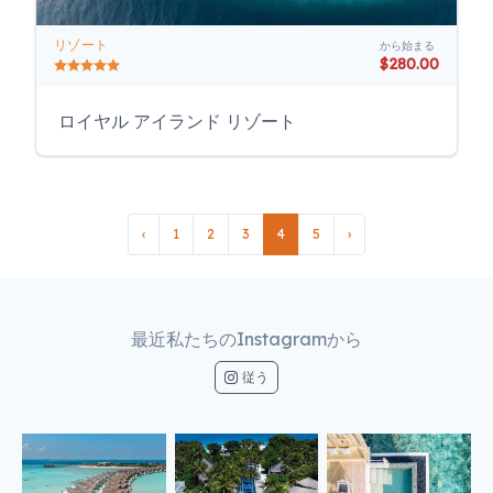
リゾート
から始まる
$280.00
ロイヤル アイランド リゾート
‹
1
2
3
4
5
›
最近私たちのInstagramから
従う