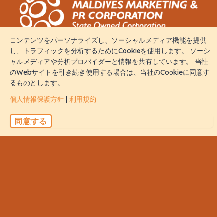
コンテンツをパーソナライズし、ソーシャルメディア機能を提供
し、トラフィックを分析するためにCookieを使用します。 ソーシ
接触
ャルメディアや分析プロバイダーと情報を共有しています。 当社
のWebサイトを引き続き使用する場合は、当社のCookieに同意す
るものとします。
M. Iris, Orchid Magu, Rep of Maldives, 20213
個人情報保護方針
|
利用規約
sales@naalistravels.com
同意する
+960 999 2296
利用規約
個人情報保護方針
全著作権所有 © 2026 Naalis Travels & Tours