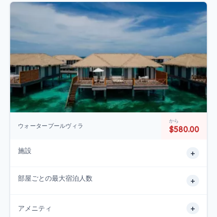
から
ウォータープールヴィラ
$580.00
施設
+
部屋ごとの最大宿泊人数
+
+
アメニティ