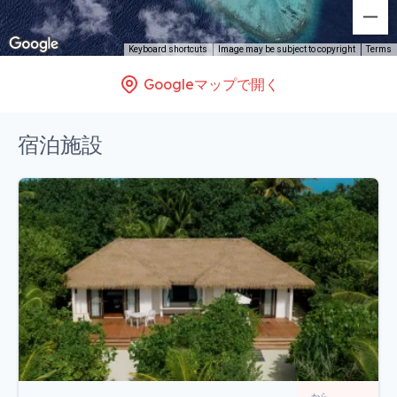
Keyboard shortcuts
Image may be subject to copyright
Terms
Googleマップで開く
宿泊施設
から