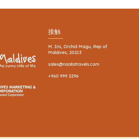
ー
接触
M. Iris, Orchid Magu, Rep of
Maldives, 20213
sales@naalistravels.com
+960 999 2296