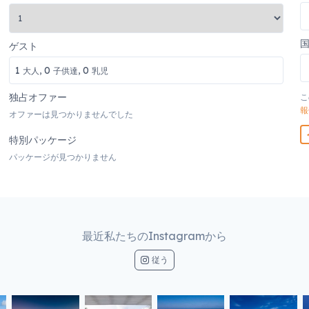
ゲスト
1
0
0
大人,
子供達,
乳児
独占オファー
こ
報
オファーは見つかりませんでした
特別パッケージ
パッケージが見つかりません
最近私たちのInstagramから
従う