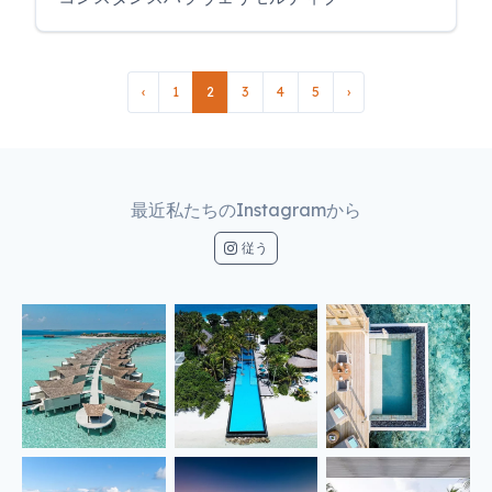
‹
1
2
3
4
5
›
最近私たちのInstagramから
従う