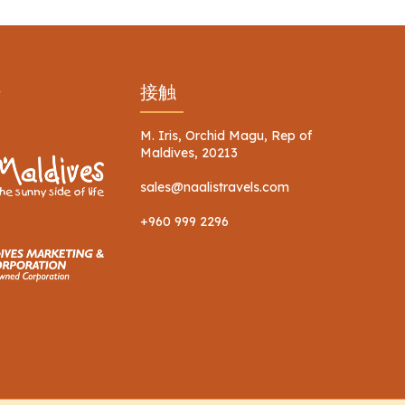
ー
接触
M. Iris, Orchid Magu, Rep of
Maldives, 20213
sales@naalistravels.com
+960 999 2296