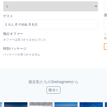
ゲスト
1
0
0
大人,
子供達,
乳児
独占オファー
こ
報
オファーは見つかりませんでした
特別パッケージ
パッケージが見つかりません
最近私たちのInstagramから
従う