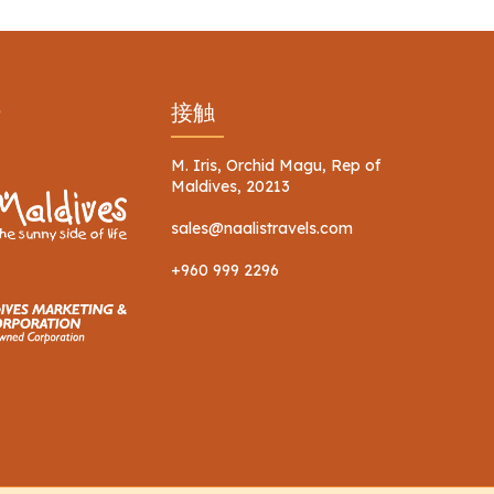
ー
接触
M. Iris, Orchid Magu, Rep of
Maldives, 20213
sales@naalistravels.com
+960 999 2296