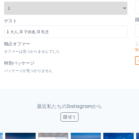
ゲスト
1
0
0
大人,
子供達,
乳児
独占オファー
こ
報
オファーは見つかりませんでした
特別パッケージ
パッケージが見つかりません
最近私たちのInstagramから
従う