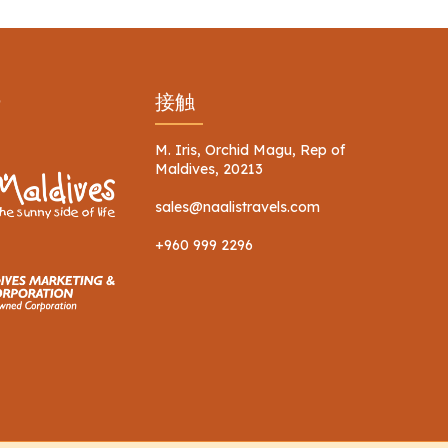
ー
接触
M. Iris, Orchid Magu, Rep of
Maldives, 20213
sales@naalistravels.com
+960 999 2296