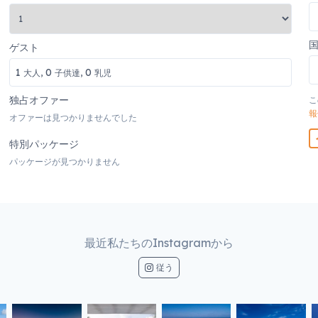
ゲスト
1
0
0
大人,
子供達,
乳児
独占オファー
こ
報
オファーは見つかりませんでした
特別パッケージ
パッケージが見つかりません
最近私たちのInstagramから
従う