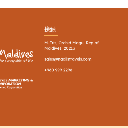
ー
接触
M. Iris, Orchid Magu, Rep of
Maldives, 20213
sales@naalistravels.com
+960 999 2296