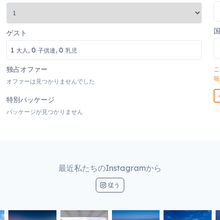
ゲスト
1
0
0
大人,
子供達,
乳児
独占オファー
こ
報
オファーは見つかりませんでした
特別パッケージ
パッケージが見つかりません
最近私たちのInstagramから
従う