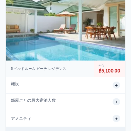
から
3 ベッドルーム ビーチ レジデンス
$5,100.00
施設
+
部屋ごとの最大宿泊人数
+
+
アメニティ