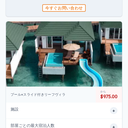
今すぐお問い合わせ
から
プール+スライド付きリーフヴィラ
$975.00
施設
+
部屋ごとの最大宿泊人数
+