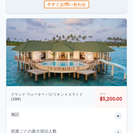
今すぐお問い合わせ
から
グランド ウォーター パビリオン + スライド
$5,200.00
(2BR)
施設
+
部屋ごとの最大宿泊人数
+