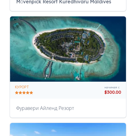
Mӧvenpick Resort Kuredhivaru Maldives
КУРОРТ
начиная с
$300.00
Фуравери Айленд Резорт