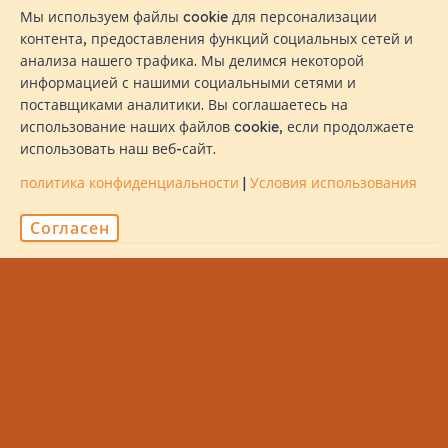
Мы используем файлы cookie для персонализации
контента, предоставления функций социальных сетей и
анализа нашего трафика. Мы делимся некоторой
информацией с нашими социальными сетями и
Контакт
поставщиками аналитики. Вы соглашаетесь на
использование наших файлов cookie, если продолжаете
использовать наш веб-сайт.
M. Iris, Orchid Magu, Rep of Maldives, 20213
политика конфиденциальности
|
Условия использования
sales@naalistravels.com
Согласен
+960 999 2296
Условия использования
политика конфиденциальности
Все Права Защищены © 2026 Naalis Travels & Tours