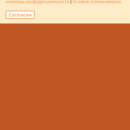
политика конфиденциальности
|
Условия использования
Семья
Согласен
Медовый Месяц
Дайвинг
Все Включено
Социальное
Член