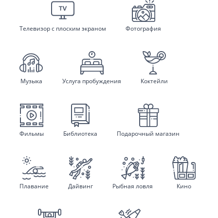
Телевизор с плоским экраном
Фотография
Музыка
Услуга пробуждения
Коктейли
Фильмы
Библиотека
Подарочный магазин
Плавание
Дайвинг
Рыбная ловля
Кино