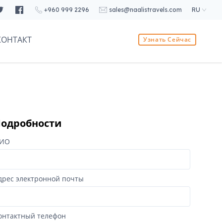
+960 999 2296
sales@naalistravels.com
RU
КОНТАКТ
Узнать Сейчас
одробности
ИО
дрес электронной почты
онтактный телефон