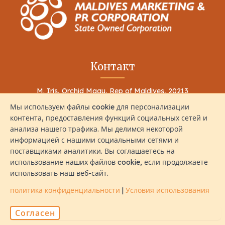
Контакт
M. Iris, Orchid Magu, Rep of Maldives, 20213
Мы используем файлы cookie для персонализации
sales@naalistravels.com
контента, предоставления функций социальных сетей и
анализа нашего трафика. Мы делимся некоторой
+960 999 2296
информацией с нашими социальными сетями и
поставщиками аналитики. Вы соглашаетесь на
использование наших файлов cookie, если продолжаете
использовать наш веб-сайт.
политика конфиденциальности
|
Условия использования
Условия использования
политика конфиденциальности
Согласен
Все Права Защищены © 2026 Naalis Travels & Tours