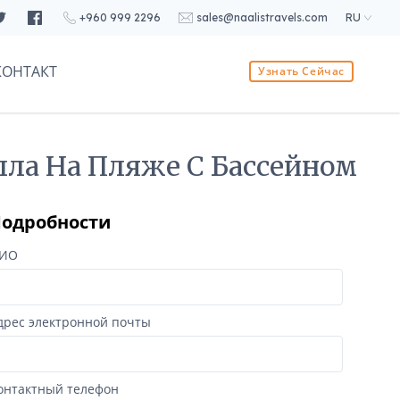
+960 999 2296
sales@naalistravels.com
RU
КОНТАКТ
Узнать Сейчас
лла На Пляже С Бассейном
одробности
ИО
дрес электронной почты
онтактный телефон