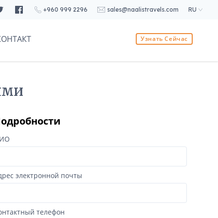
+960 999 2296
sales@naalistravels.com
RU
КОНТАКТ
Узнать Сейчас
ями
одробности
ИО
дрес электронной почты
онтактный телефон